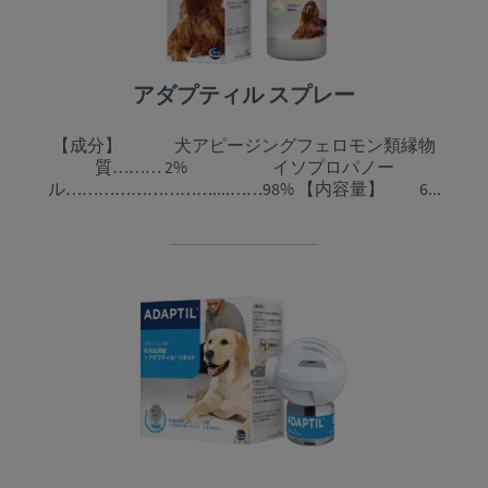
アダプティル スプレー
【成分】 犬アピージングフェロモン類縁物
質……… 2% イソプロパノー
ル………………………....……98% 【内容量】 6...