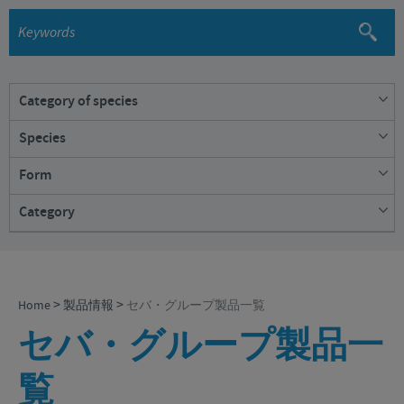
企業理念
2025年
国内採用のご案内
お問合せ
研究開発
2024年
2023年
Category of species
2022年
Species
コンパニオンアニマル (9)
豚 (4)
2021年
Form
イヌ (6)
牛 (1)
豚 (4)
2020年
Category
拡散器 (4)
Poultry (1)
ネコ (3)
2019年
注射剤 (4)
フェロモン製品 (8)
ニワトリ (1)
カラー（首輪） (2)
2018年
ワクチン (4)
牛 (1)
スプレー (2)
畜産用医薬品 (2)
>
>
Home
製品情報
セバ・グループ製品一覧
2017年
粉末 (1)
セバ・グループ製品一
抗菌薬 (1)
膣挿入 (1)
錠剤 (1)
覧