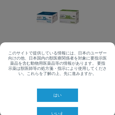
テリオス錠75mg／300mg
このサイトで提供している情報には、日本のユーザー
向けの他、日本国内の獣医療関係者を対象に要指示医
テリオス75mg添付文書 （動物用医薬品等データベ
薬品を含む動物用医薬品等の情報があります。 要指
ース） テリオス300mg添付文書 （動物用医薬品等
示薬は獣医師等の処方箋・指示により使用してくださ
データベース） 【有効成分】 セファレキシン 【効
い。これらを了解の上、先に進みますか。
能又は効...
はい
いいえ