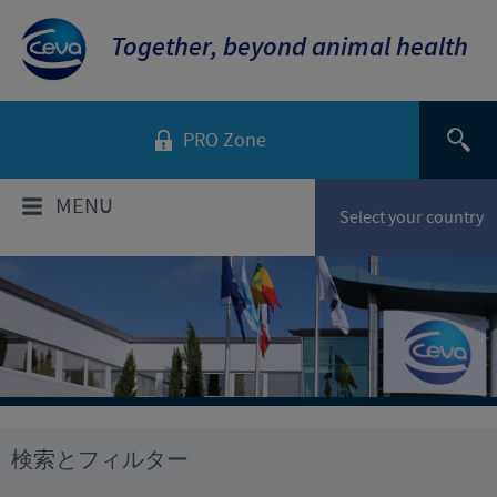
Together, beyond animal health
PRO Zone
MENU
Select your country
当社について
当社のビジョン
製品情報
世界のCevaグループ
セバ・グループ製品一覧
ニュース & メディア
企業概要と所在地
検索とフィルター
会社沿革
2026年
採用情報