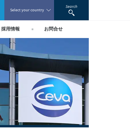
Search
Select your country
採用情報
お問合せ
Poland
国内採用のご案内
Portugal
Romania
Russia
South Africa
Spain