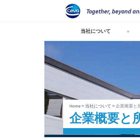
Together, beyond an
当社について
当社のビジョン
世界のCevaグループ
企業概要と所在地
会社沿革
企業理念
>
>
Home
当社について
企業概要と
研究開発
企業概要と