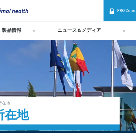
imal health
PRO Zone
France
製品情報
ニュース & メディア
Corporate Website
Germany
セバ・グループ製品一覧
2026年
Africa
2025年
Greece
Argentina
2024年
Hungary
Asia
2023年
Indonesia
2022年
Australia
所在地
2021年
Italia
所在地
Belgium
2020年
India
2019年
Brazil