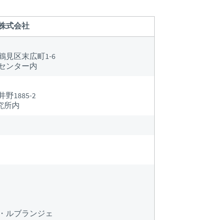
2018年
Japan
Bulgaria
株式会社
2017年
Korea
Canada (EN)
鶴見区末広町1-6
センター内
Malaysia
Chile
Mexico
野1885-2
China
究所内
Middle East
Colombia
Netherlands
Denmark
Peru
Egypt
Philippines
・ルブランジェ
You are leaving the country website to access another site in the g