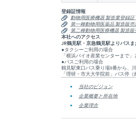
登録証情報
動物用医療機器 製造業登録証.p
第一種動物用医薬品 製造販売業
第二種動物用医療機器 製造販売
本社へのアクセス
JR鶴見駅・京急鶴見駅よりバス
●タクシーご利用の場合
「横浜バイオ産業センターまで」
●バスご利用の場合
鶴見駅東口バス乗り場8番から、
「理研・市大大学院前」バス停（
当社のビジョン
企業概要と所在地
企業理念