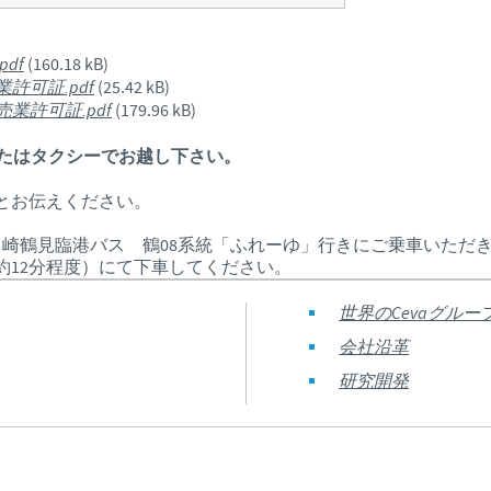
Regulatory constraints and medical practices vary from country t
information provided on the site in which you enter may not b
df
(160.18 kB)
country.
許可証.pdf
(25.42 kB)
業許可証.pdf
(179.96 kB)
またはタクシーでお越し下さい。
とお伝えください。
川崎鶴見臨港バス 鶴08系統「ふれーゆ」行きにご乗車いただ
約12分程度）にて下車してください。
世界のCevaグルー
会社沿革
研究開発