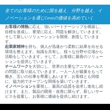
企業理念
2025年
全てのお客様のために国を越え、分野を越え、イ
国内採用のご案内
お問合せ
研究開発
2024年
ノベーションを通じCevaの価値を高めていく
2023年
お客様の情熱
に応え、強いパートナーシップを構築し、
目標を達成し、要望に応え、問題を解決していきます。
2022年
そして新しいソリューションを開発、創造していきま
す。
2021年
起業家精神
を持ち、個人が迅速かつ柔軟に結果を出せる
環境を整えます。知識を共有し、様々な分野や立場から
2020年
活動をしていきます。そして、お客様に最善のソリュー
ションを提供していきます。
2019年
チームワーク
を大切にし、世界の主要なアニマルヘルス
の問題に取り組んでいきます。一人一人が裁量をもって
2018年
働き、互いの仕事を尊重しあいます。お客様とも同様
に、協力的でオープンな関係を築いていきます。
2017年
イノベーション
を重視し、最高の品質を追求し進化し続
けます。また、製品の開発・改善に限らず、新しいサー
ビスを提案し、お客様に価値を提供し続けます。