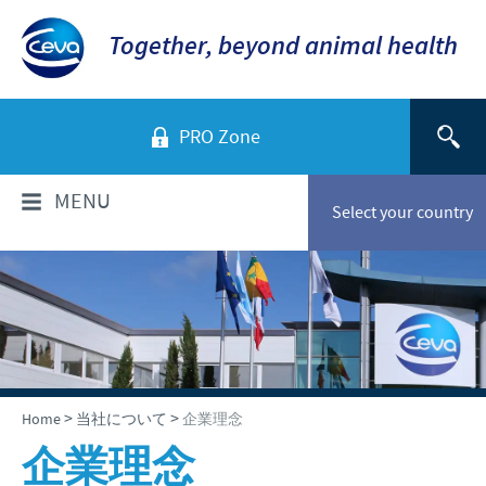
Together, beyond animal health
PRO Zone
MENU
Select your country
当社について
当社のビジョン
製品情報
世界のCevaグループ
セバ・グループ製品一覧
ニュース & メディア
>
>
Home
当社について
企業理念
企業概要と所在地
企業理念
会社沿革
2026年
採用情報