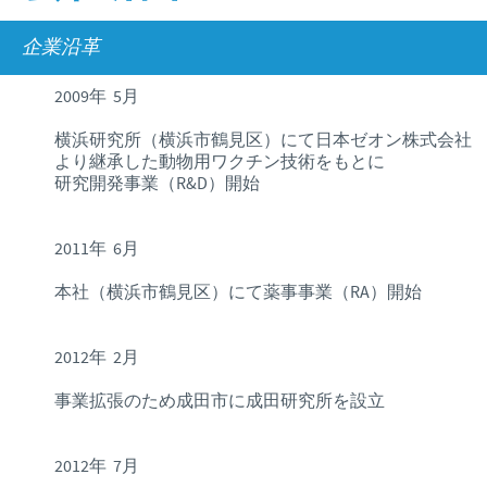
企業理念
2025年
企業沿革
国内採用のご案内
お問合せ
研究開発
2024年
2009年 5月
2023年
横浜研究所（横浜市鶴見区）にて日本ゼオン株式会社
2022年
より継承した動物用ワクチン技術をもとに
研究開発事業（R&D）開始
2021年
2020年
2011年 6月
2019年
本社（横浜市鶴見区）にて薬事事業（RA）開始
2018年
2012年 2月
2017年
事業拡張のため成田市に成田研究所を設立
2012年 7月