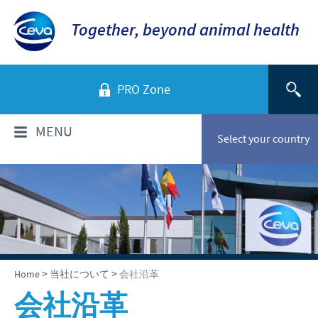
Together, beyond animal health
PRO Zone
MENU
Select your country
当社について
当社のビジョン
製品情報
世界のCevaグループ
セバ・グループ製品一覧
ニュース & メディア
>
>
Home
当社について
会社沿革
企業概要と所在地
会社沿革
会社沿革
2026年
採用情報