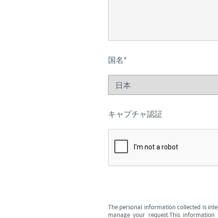
国名
*
キャプチャ認証
The personal information collected is in
manage your request.This information 