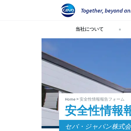
Together, beyond an
当社について
当社のビジョン
世界のCevaグループ
企業概要と所在地
会社沿革
企業理念
>
Home
安全性情報報告フォーム
研究開発
安全性情報
セバ・ジャパン株式会