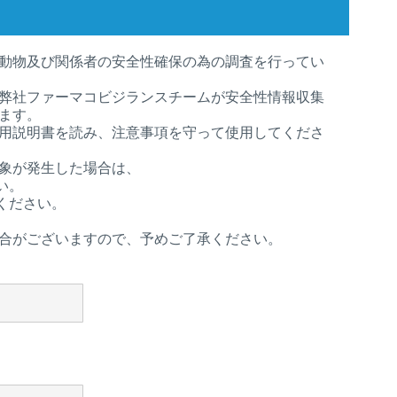
2018年
Japan
Bulgaria
2017年
動物及び関係者の安全性確保の為の調査を行ってい
Korea
Canada (EN)
弊社ファーマコビジランスチームが安全性情報収集
ます。
Malaysia
用説明書を読み、注意事項を守って使用してくださ
Chile
象が発生した場合は、
Mexico
China
い。
ください。
Middle East
Colombia
合がございますので、予めご了承ください。
Netherlands
Denmark
Peru
Egypt
Philippines
You are leaving the country website to access another site in the g