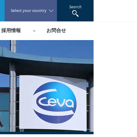
Search
Select your country
採用情報
お問合せ
Poland
国内採用のご案内
Portugal
Romania
Russia
South Africa
Spain