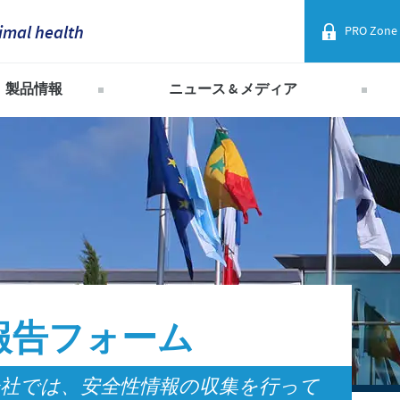
imal health
PRO Zone
France
製品情報
ニュース & メディア
Corporate Website
Germany
セバ・グループ製品一覧
2026年
Africa
2025年
Greece
Argentina
2024年
Hungary
Asia
2023年
Indonesia
2022年
Australia
2021年
Italia
報告フォーム
Belgium
2020年
India
社では、安全性情報の収集を行って
2019年
Brazil