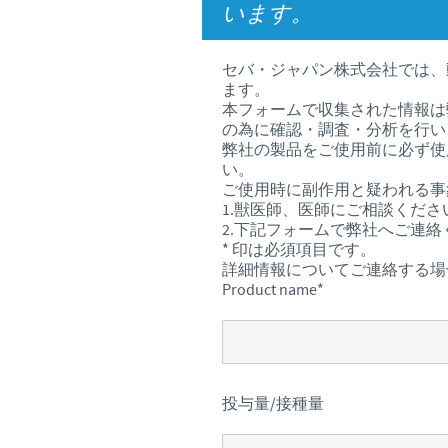
います。
セバ・ジャパン株式会社では、
ます。
本フォームで収集された情報は
の為に確認・調査・分析を行い
弊社の製品をご使用前に必ず使
い。
ご使用時に副作用と疑われる事
1.獣医師、医師にご相談くださ
2.下記フォームで弊社へご連絡
* 印は必須項目です。
詳細情報についてご連絡する場
Product name
*
投与量/接種量