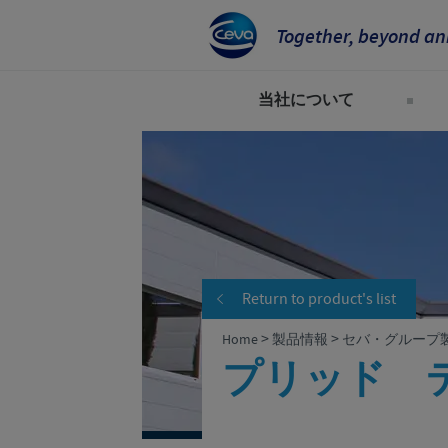
Together, beyond an
当社について
当社のビジョン
世界のCevaグループ
企業概要と所在地
会社沿革
Return to product's list
企業理念
>
>
Home
製品情報
セバ・グループ
研究開発
プリッド 