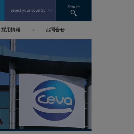
Search
Select your country
採用情報
お問合せ
Poland
国内採用のご案内
Portugal
Romania
Russia
South Africa
Spain