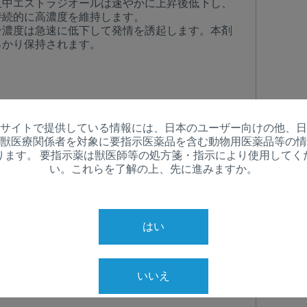
血中エストラジオールは速やかに上昇後低下し、
持続的に高濃度を維持します。
Regulatory constraints and medical practices vary from country t
ン濃度は急速に低下して発情を誘起します。本剤
information provided on the site in which you enter may not b
っかり保持されます。
country.
ン1.55g（トライアングル部）及び日局エストラ
サイトで提供している情報には、日本のユーザー向けの他、日
0mg（カプセル部）
獣医療関係者を対象に要指示医薬品を含む動物用医薬品等の情
ります。 要指示薬は獣医師等の処方箋・指示により使用してく
い。これらを了解の上、先に進みますか。
はい
いいえ