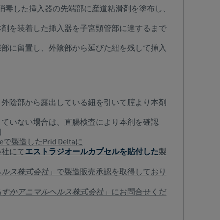
め消毒した挿入器の先端部に産道粘滑剤を塗布し、
本剤を装着した挿入器を子宮頸管部に達するまで
深部に留置し、外陰部から延びた紐を残して挿入
、外陰部から露出している紐を引いて腟より本剤
していない場合は、直腸検査により本剤を確認
個
leで製造したPrid Deltaに
会社にて
エストラジオールカプセルを貼付した
製
ヘルス株式会社
」
で製造販売承認を取得しており
あすかアニマルヘルス株式会社
」にお問合せくだ