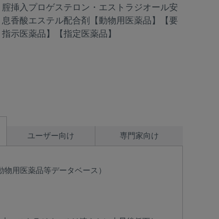
腟挿入プロゲステロン・エストラジオール安
2018年
Japan
息香酸エステル配合剤【動物用医薬品】【要
Bulgaria
2017年
指示医薬品】【指定医薬品】
Korea
Canada (EN)
Malaysia
Chile
Mexico
China
Middle East
Colombia
ユーザー向け
専門家向け
Netherlands
Denmark
動物用医薬品等データベース）
Peru
Egypt
Philippines
You are leaving the country website to access another site in the g