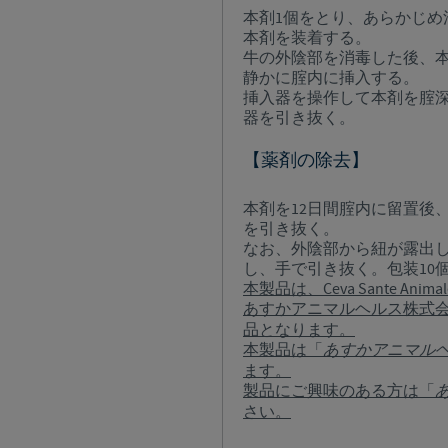
本剤1個をとり、あらかじ
本剤を装着する。
牛の外陰部を消毒した後、
静かに腟内に挿入する。
挿入器を操作して本剤を腟
器を引き抜く。
【薬剤の除去】
本剤を12日間腟内に留置後
を引き抜く。
なお、外陰部から紐が露出
し、手で引き抜く。包装10
本製品は、Ceva Sante Anima
あすかアニマルヘルス株式
品となります。
本製品は
「
あすかアニマル
ます。
製品にご興味のある方は「
さい。