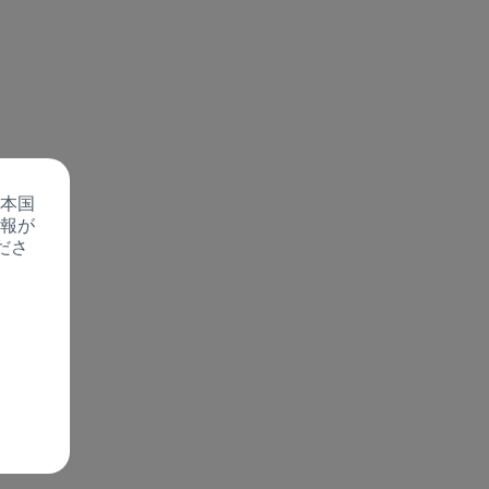
o country. Consequently, the
e suitable for use in your
本国
報が
ださ