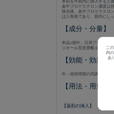
本剤を牛腟内に挿入すると
血中プロゲステロン濃度は
除去後、血中プロゲステロ
は三角形であり、腟内にし
【成分・分量】
本品1個中、日局プロゲステロ
この
ジオール安息香酸エステル1
内の
あ
【効能・効果】
牛：発情周期の同調
【用法・用量】
【薬剤の挿入】