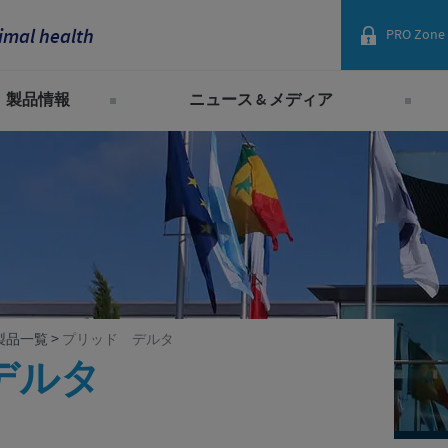
imal health
PRO Zone
France
製品情報
ニュース & メディア
Corporate Website
Germany
セバ・グループ製品一覧
2026年
Africa
2025年
Greece
Argentina
2024年
Hungary
Asia
2023年
Indonesia
2022年
Australia
>
製品一覧
プリッド デルタ
2021年
Italia
デルタ
Belgium
2020年
India
2019年
Brazil