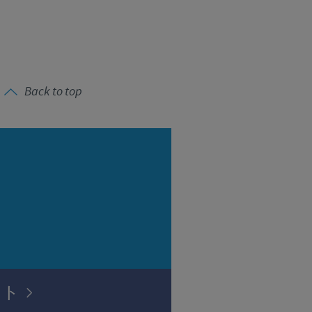
Back to top
）
イト