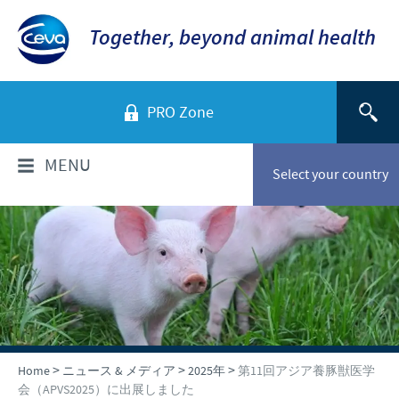
Together, beyond animal health
PRO Zone
MENU
Select your country
当社について
当社のビジョン
製品情報
世界のCevaグループ
セバ・グループ製品一覧
ニュース & メディア
企業概要と所在地
>
>
>
Home
ニュース & メディア
2025年
第11回アジア養豚獣医学
会社沿革
2026年
採用情報
会（APVS2025）に出展しました