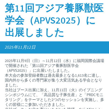
第11回アジア養豚獣医
企業理念
2025年
国内採用のご案内
お問合せ
研究開発
2024年
学会（APVS2025）に
2023年
出展しました
2022年
2021年
2025年11月12日
2020年
2025年11月9日（日）～11月12日（水）に福岡国際会議場
2019年
で開催された「第11回アジア養豚獣医学会
（APVS2025）」に出展いたしました。
2018年
本大会の参加登録者数は過去最多となる1,613名に達し、
国内外から多くの専門家が集う大変活気ある学会となり
2017年
ました。
当社はブース出展に加え、11月11日（火）のイブニング
シンポジウムにて、「高品質な子豚生産」と「PRDCモニ
タリング」をテーマとした2つのセッションを実施し、多
くの皆様にご参加いただきました。