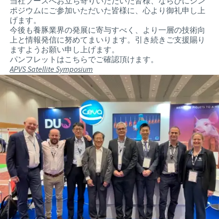
当社ブースへお立ち寄りいただいた皆様、ならびにシン
ポジウムにご参加いただいた皆様に、心より御礼申し上
げます。
今後も養豚業界の発展に寄与すべく、より一層の技術向
上と情報発信に努めてまいります。引き続きご支援賜り
ますようお願い申し上げます。
パンフレットはこちらでご確認頂けます。
APVS Satellite Symposium